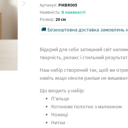
Артикул:
PMBR005
Наявність:
В наявності
Розмір:
20 см
🚚 Безкоштовна доставка замовлень на
Відкрий для себе затишний світ килимо
творчість, релакс і стильний результат
Наш набір створений так, щоб ви отри
навіть якщо ніколи раніше не вишивал
Що входить у набір:
П’яльце
Котонове полотно з малюнком
Ножиці
Нитки