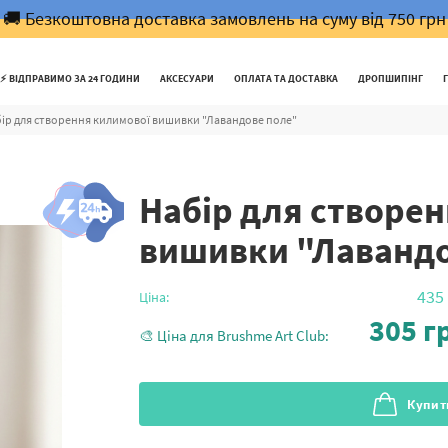
🚚 Безкоштовна доставка замовлень на суму від 750 грн
⚡️ ВІДПРАВИМО ЗА 24 ГОДИНИ
АКСЕСУАРИ
ОПЛАТА ТА ДОСТАВКА
ДРОПШИПІНГ
ір для створення килимової вишивки "Лавандове поле"
Набір для створе
вишивки "Лавандо
435
Ціна:
305
гр
🎨 Ціна для Brushme Art Club:
Купит