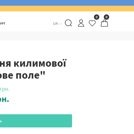
0
0
UA
ГУРТ
ння килимової
ве поле"
грн.
н.
и