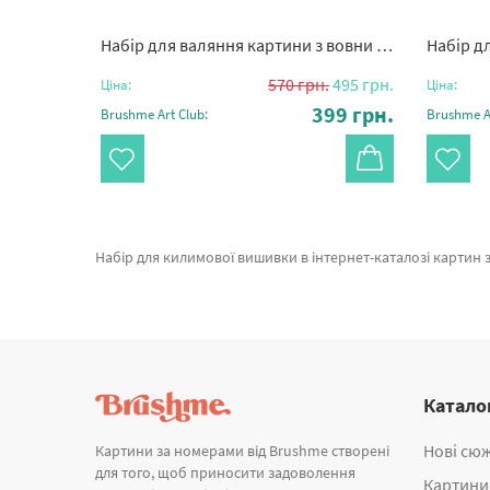
 квіти"
Набір для валяння картини з вовни “Прованський ранок”
Набір для
350
грн.
570
грн.
495
грн.
Ціна:
Ціна:
45
грн.
399
грн.
Brushme Art Club:
Brushme Ar
Набір для килимової вишивки в інтернет-каталозі картин за номерами и алмазної мозаїки Brushme. У нас можна придбати Набір для створення килимової вишивки "Лавандове поле" від лідируючого виробника Brushme який пора
Катало
Нові сю
Картини за номерами від Brushme створені
для того, щоб приносити задоволення
Картини