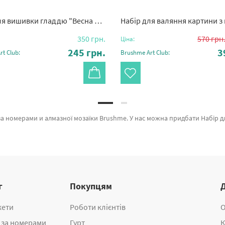
 вишивки гладдю "Весна біля дому"
Набір для валяння картини з вовни “Зимовий
350
грн.
570
грн
Ціна:
245
грн.
3
t Club:
Brushme Art Club:
дує авторським підходом. Кожен продукт категорії «Набори для творчості DIY» зроблено з любов'ю. Набір для створення килимової вишивки, Набір для створення килимової вишивки "Місце спокою" и Набір для створення килимової вишивки "Гра форм" а также професійних розробн
г
Покупцям
жети
Роботи клієнтів
О
 за номерами
Гурт
К