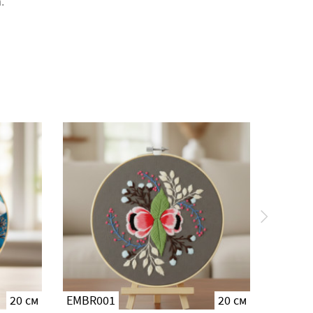
.
20 см
EMBR001
20 см
PMBR0