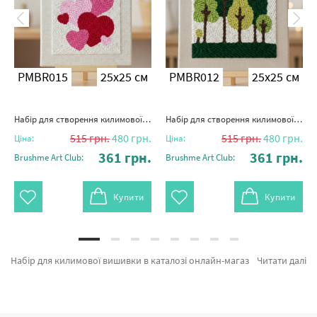
PMBR015
25x25 см
PMBR012
25x25 см
Набір для створення килимової вишивки "Любов у стібках"
Набір для створення килимової вишивки "Зелений спокій"
515
грн.
480
грн.
515
грн.
480
грн.
Ціна:
Ціна:
361
грн.
361
грн.
Brushme Art Club:
Brushme Art Club:
Купити
Купити
Набір для килимової вишивки в каталозі онлайн-магазина виробника Brushme.com.ua На вітрині можна замовити Набір для створення килимової вишивки "Горщик щастя" від кращого виробника Brushme який підкуповує авторським підходом. Кожен продукт каталогу «Набори для творчості DIY» з гарантією та підтверджений досвідом клієнтів. Набір для створення килимової вишивки "Гра форм", Набір для створення килимової вишивки "Горщик щастя" и Набір для створення килимової вишивки "Лавандове поле" а также брендів за кращою ціною. Купуючи Море та картина за номерами дівчини, миттєво доставимо в Нікополь або будь-яку область України. Дерев'яні пазли разом з картини за номерами стамбул оформляйте замовлення прямо зараз!
Читати далі