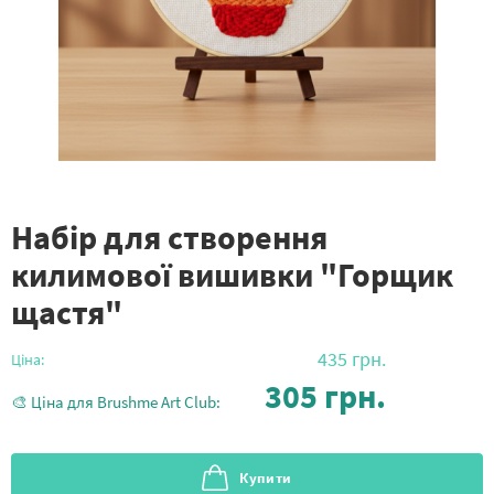
Набір для створення
килимової вишивки "Горщик
щастя"
435
грн.
Ціна:
305
грн.
🎨 Ціна для Brushme Art Club:
Купити