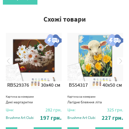
Схожі товари
RBS29376
30x40 см
BS54317
40x50 см
Картина за номерами
Картина за номерами
Дикі маргаритки
Лагідне блеяння літа
282
грн.
325
грн.
Ціна:
Ціна:
197
грн.
227
грн.
Brushme Art Club:
Brushme Art Club: